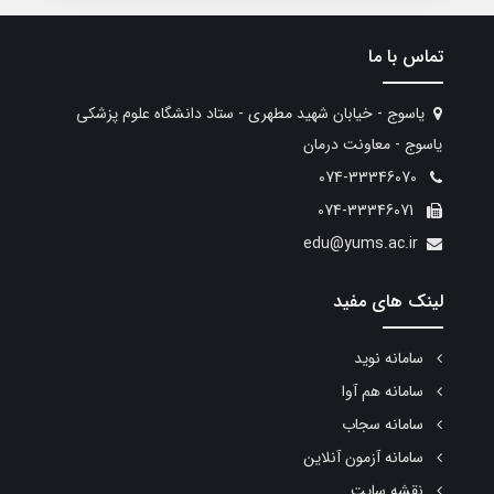
تماس با ما
یاسوج - خیابان شهید مطهری - ستاد دانشگاه علوم پزشکی
یاسوج - معاونت درمان
074-33346070
074-33346071
edu@yums.ac.ir
لینک های مفید
سامانه نوید
سامانه هم آوا
سامانه سجاب
سامانه آزمون آنلاین
نقشه سایت