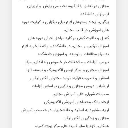
ﻣﺠﺎﺯی ﺩﺭ ﺗﻌﺎﻣﻞ ﺑﺎ کاﺭگرﻭﻩ ﺗﺨﺼصی پاﯾﺶ ﻭ ﺍﺭﺯﯾﺎبی
ﺁﺯﻣﻮﻧﻬﺎی دانشکده
پیگیری ﺍﯾﺠﺎﺩ ﺑﺴﺘﺮﻫﺎی ﻻﺯﻡ ﺑﺮﺍی ﺑﺮگزﺍﺭی ﺑﺎ کیفیت ﺩﻭﺭﻩ
ﻫﺎی ﺁﻣﻮﺯشی ﺩﺭ ﻗﺎﻟﺐ ﻣﺠﺎﺯی
کنترل ﻭ ﻧﻈﺎﺭﺕ کیفی ﺑﺮ کلیه ﻣﺮﺍﺣﻞ ﺍﺟﺮﺍی ﺩﻭﺭﻩ ﻫﺎی
ﺁﻣﻮﺯﺵ ﺗﺮکیبی ﻭ ﻣﺠﺎﺯی ﺩﺭ ﺩﺍﻧشکدﻩ ﻭ ﺍﺭﺍﺋﻪ ﺑﺎﺯﺧﻮﺭﺩ ﻻﺯﻡ
ﺑﻪ ﻣﺮکز ﻣﻄﺎﻟﻌﺎﺕ ﻭ ﺗﻮﺳﻌﻪ و ﺁﻣﻮﺯﺵ ﺩﺍنشکدﻩ
ﺑﺮﺭسی ﺍﻟﺰﺍﻣﺎﺕ ﻭ ﻣﻼﺣﻈﺎﺕ ﺩﺭ ﺧﺼﻮﺹ ﺭﺍﻩ ﺍﻧﺪﺍﺯی ﻣﺮکز
ﺁﻣﻮﺯﺵ ﻣﺠﺎﺯی و ﻣﺮکز ﺁﺯﻣﻮﻥ الکترونیک ﻭ ﺗﻮﺳﻌﻪ آنها
ﺍﺳﺘﻘﺮﺍﺭ ﻭ ﺗﺼﻮﯾﺐ ﻓﺮﺁﯾﻨﺪ ﺗﻮﻟﯿﺪ ﻣﺤﺘﻮﺍی الکترونیکیﻭ
ﺍﺭﺯشیابی ﺩﺭﻭﺱ ﻣﺠﺎﺯی ﻭ ﺗرکیبی ﺑﺮ ﺍﺳﺎﺱ ﺍﻟﺰﺍﻣﺎﺕ
ﻣﺼﻮﺑﺎﺕ ﺷﻮﺭﺍی ﻋﺎلی ﺁﻣﻮﺯﺵ ﻣﺠﺎﺯی
ﺍﯾﺠﺎﺩ ﺑﺎنک ﻣﺤﺘﻮﺍﻫﺎی ﺁﻣﻮزشی الکترونیکی
ﺍﺭﺍﯾﻪ ﻣﺸﺎﻭﺭﻩ ﺑﻪ ﺍﺳﺎﺗﯿﺪ ﻭ ﺩﺍﻧﺸﺠﻮﯾﺎﻥ ﺩﺭ ﺧﺼﻮﺹ ﺁﻣﻮﺯﺵ
ﻣﺠﺎﺯی ﻭ ﯾﺎﺩگیری الکترونیکی
همکاﺭی ﻻﺯﻡ ﺑﺎ ﺳﺎﯾﺮ کمیته ﻫﺎی ﻣﺮکز ﺑﻮﯾژﻩ کمیته