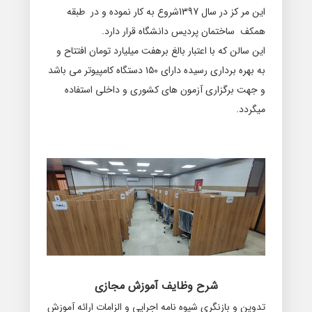
این مر کز در سال 1397شروع به کار نموده و در طبقه
همکف ساختمان پردیس دانشگاه قرار دارد.
این سالن که با اعتبار بالغ برهفت میلیارد تومان افتتاح و
به بهره برداری رسیده دارای ۱۵۰ دستگاه کامپیوتر می باشد
و جهت برگزاری آزمون های کشوری و داخلی استفاده
میگردد.
شرح وظایف آموزش مجازی
ﺗﺪﻭﯾﻦ ﻭ ﺑﺎﺯنگری ﺷﯿﻮﻩ ﻧﺎﻣﻪ ﺍﺟﺮﺍیی ﻭ ﺍﻟﺰﺍﻣﺎﺕ ﺍﺭﺍﺋﻪ ﺁﻣﻮﺯﺵ