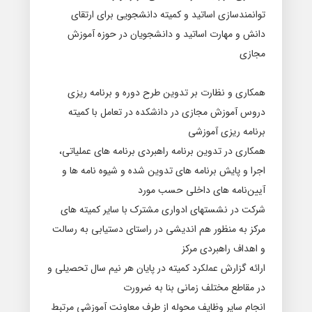
ﺗﻮﺍﻧﻤﻨﺪﺳﺎﺯی ﺍﺳﺎتید ﻭ کمیته ﺩﺍﻧﺸﺠﻮیی ﺑﺮﺍی ﺍﺭﺗﻘﺎی
ﺩﺍﻧﺶ ﻭ ﻣﻬﺎﺭﺕ ﺍﺳﺎﺗﯿﺪ ﻭ ﺩﺍﻧﺸﺠﻮﯾﺎﻥ ﺩﺭ ﺣﻮﺯﻩ ﺁﻣﻮﺯﺵ
ﻣﺠﺎﺯی
همکاﺭی ﻭ ﻧﻈﺎﺭﺕ ﺑﺮ ﺗﺪﻭﯾﻦ ﻃﺮﺡ ﺩﻭﺭﻩ ﻭ ﺑﺮﻧﺎﻣﻪ ﺭﯾﺰی
ﺩﺭﻭﺱ ﺁﻣﻮﺯﺵ ﻣﺠﺎﺯی ﺩﺭ ﺩﺍﻧشکدﻩ ﺩﺭ ﺗﻌﺎﻣﻞ ﺑﺎ کمیته
ﺑﺮﻧﺎﻣﻪ ﺭﯾﺰی ﺁﻣﻮﺯشی
همکاری ﺩﺭ ﺗﺪﻭﯾﻦ ﺑﺮﻧﺎﻣﻪ ﺭﺍﻫﺒﺮﺩی ﺑﺮﻧﺎﻣﻪ ﻫﺎی عملیاتی،
ﺍﺟﺮﺍ ﻭ پایش ﺑﺮﻧﺎﻣﻪ ﻫﺎی ﺗﺪﻭﯾﻦ ﺷﺪﻩ ﻭ ﺷﯿﻮﻩ ﻧﺎﻣﻪ ﻫﺎ ﻭ
ﺁﯾﯿﻦﻧﺎﻣﻪ ﻫﺎی ﺩﺍخلی ﺣﺴﺐ ﻣﻮﺭﺩ
ﺷﺮکت ﺩﺭ ﻧﺸﺴﺘﻬﺎی ﺍﺩﻭﺍﺭی ﻣﺸﺘﺮک ﺑﺎ ﺳﺎﯾﺮ کمیته ﻫﺎی
مرکز ﺑﻪ ﻣﻨﻈﻮﺭ ﻫﻢ ﺍﻧﺪیشی ﺩﺭ ﺭﺍﺳﺘﺎی ﺩﺳﺘﯿﺎبی ﺑﻪ ﺭﺳﺎﻟﺖ
ﻭ ﺍﻫﺪﺍﻑ ﺭﺍﻫﺒﺮﺩی مرکز
ﺍﺭﺍﺋﻪ گزارش ﻋﻤلکرﺩ کمیته ﺩﺭ پاﯾﺎﻥ ﻫﺮ ﻧﯿﻢ ﺳﺎﻝ ﺗﺤﺼیلی ﻭ
ﺩﺭ ﻣﻘﺎﻃﻊ ﻣﺨﺘﻠﻒ ﺯﻣﺎنی ﺑﻨﺎ ﺑﻪ ﺿﺮﻭﺭﺕ
ﺍﻧﺠﺎﻡ ﺳﺎﯾﺮ ﻭﻇﺎﯾﻒ ﻣﺤﻮﻟﻪ ﺍﺯ ﻃﺮﻑ معاونت ﺁﻣﻮﺯشی ﻣﺮﺗﺒﻂ