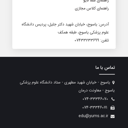
راهنمای سما لایو
راهنمای کلاس مجازی
آدرس: یاسوج، خیابان شهید دکتر جلیل، پردیس دانشگاه
علوم پزشکی یاسوج، طبقه همکف
تلفن: 07433233699
تماس با ما
یاسوج - خیابان شهید مطهری - ستاد دانشگاه علوم پزشکی
یاسوج - معاونت درمان
074-33346070
074-33346071
edu@yums.ac.ir