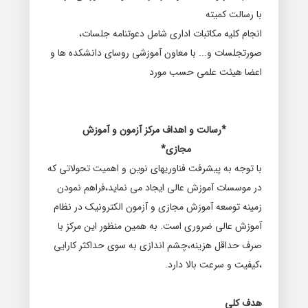
ﺑﺎ ﺭﺳﺎﻟﺖ کمیته
ﺍﻧﺠﺎﻡ کلیه مکاتبات ﺍﺩﺍﺭی ﺷﺎﻣﻞ ﺩﻋﻮﺗﻨﺎﻣﻪ ﺟﻠﺴﺎﺕ،
ﺻﻮﺭﺗﺠﻠﺴﺎﺕ ﻭ... با معاون آموزشی روسای دانشکده ها و
اعضا هیئت علمی حسب مورد
*رسالت و اهداف مرکز آزمون و آموزش
مجازی*
با توجه به پیشرفت فناوریهای نوین و اهمیت تحولاتی که
در موسسات آموزش عالی ایجاد می نماید،فراهم نمودن
زمینه توسعه آموزش مجازی و آزمون الکترونیک در نظام
آموزش عالی ضروری است. به همین منظور این مرکز با
صرف حداقل هزینه،چشم اندازی به سوی حداکثر کارایی
،کیفیت و سرعت بالا دارد.
هدف کلی